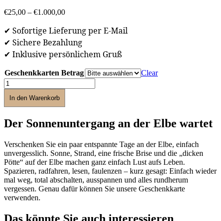
€
25,00
–
€
1.000,00
✔ Sofortige Lieferung per E-Mail
✔ Sichere Bezahlung
✔ Inklusive persönlichem Gruß
Geschenkkarten Betrag
Clear
Ihre
Geschenkkarte
In den Warenkorb
für
Gut
Bielenberg
Der Sonnenuntergang an der Elbe wartet
Menge
Verschenken Sie ein paar entspannte Tage an der Elbe, einfach
unvergesslich. Sonne, Strand, eine frische Brise und die „dicken
Pötte“ auf der Elbe machen ganz einfach Lust aufs Leben.
Spazieren, radfahren, lesen, faulenzen – kurz gesagt: Einfach wieder
mal weg, total abschalten, ausspannen und alles rundherum
vergessen. Genau dafür können Sie unsere Geschenkkarte
verwenden.
Das könnte Sie auch interessieren